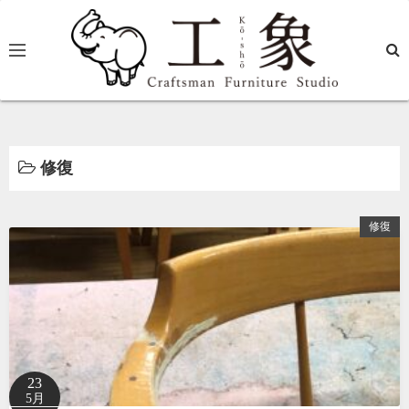
コ
ン
テ
ン
ツ
へ
ス
修復
キ
ッ
プ
修復
23
5月